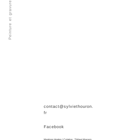
Peinture et gravure, Nancy
contact@sylviethouron.
fr
Facebook
Mentions légales
| Création :
Thibaut Marquis