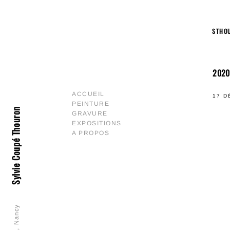
STHO
2020
ACCUEIL
17 D
PEINTURE
Sylvie Coupé Thouron
GRAVURE
EXPOSITIONS
A PROPOS