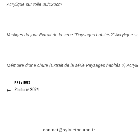
Acrylique sur toile 80/120cm
Vestiges du jour Extrait de la série "Paysages habités?" Acrylique 
Mémoire d'une chute (Extrait de la série Paysages habités ?) Acryl
Previous
Navigation
PREVIOUS
Peintures 2024
Post
de
l’article
contact@sylviethouron.fr