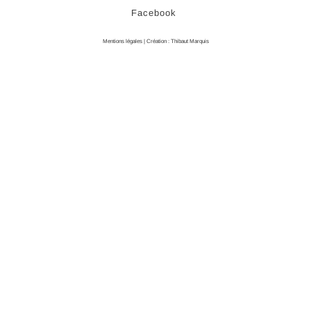
Facebook
Mentions légales
| Création :
Thibaut Marquis